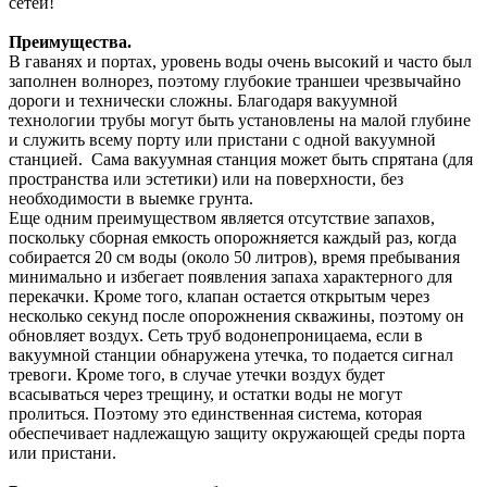
сетей!
Преимущества.
В гаванях и портах, уровень воды очень высокий и часто был
заполнен волнорез, поэтому глубокие траншеи чрезвычайно
дороги и технически сложны. Благодаря вакуумной
технологии трубы могут быть установлены на малой глубине
и служить всему порту или пристани с одной вакуумной
станцией. Сама вакуумная станция может быть спрятана (для
пространства или эстетики) или на поверхности, без
необходимости в выемке грунта.
Еще одним преимуществом является отсутствие запахов,
поскольку сборная емкость опорожняется каждый раз, когда
собирается 20 см воды (около 50 литров), время пребывания
минимально и избегает появления запаха характерного для
перекачки. Кроме того, клапан остается открытым через
несколько секунд после опорожнения скважины, поэтому он
обновляет воздух. Сеть труб водонепроницаема, если в
вакуумной станции обнаружена утечка, то подается сигнал
тревоги. Кроме того, в случае утечки воздух будет
всасываться через трещину, и остатки воды не могут
пролиться. Поэтому это единственная система, которая
обеспечивает надлежащую защиту окружающей среды порта
или пристани.