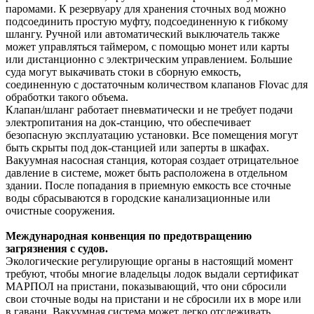
паромами. К резервуару для хранения сточных вод можно
подсоединить простую муфту, подсоединенную к гибкому
шлангу. Ручной или автоматический выключатель также
может управляться таймером, с помощью монет или карты
или дистанционно с электрическим управлением. Большие
суда могут выкачивать стоки в сборную емкость,
соединенную с достаточным количеством клапанов Flovac для
обработки такого объема.
Клапан/шланг работает пневматически и не требует подачи
электропитания на док-станцию, что обеспечивает
безопасную эксплуатацию установки. Все помещения могут
быть скрыты под док-станцией или заперты в шкафах.
Вакуумная насосная станция, которая создает отрицательное
давление в системе, может быть расположена в отдельном
здании. После попадания в приемную емкость все сточные
воды сбрасываются в городские канализационные или
очистные сооружения.
Международная конвенция по предотвращению
загрязнения с судов.
Экологические регулирующие органы в настоящий момент
требуют, чтобы многие владельцы лодок выдали сертификат
МАРПОЛ на пристани, показывающий, что они сбросили
свои сточные воды на пристани и не сбросили их в море или
в гавани. Вакуумная система может легко отслеживать