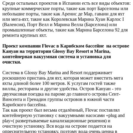
Среди остальных проектов в Испании есть все виды объектов:
крупные коммерческие порты, такие как порт Барселоны или
небольшие порты, такие как Аренис де Мар, гавани для яхт
или мега-яхт, такие как Королевская Марина Хуан Карлос I
(Валенсия), Порт Велл и Марина Велла (Барселона) или
промышленные объекты, такие как Марина Барселона 92 для
ремонта крупных яхт.
Проект компании Flovac в Карибском бассейне на острове
Кануан на территории Glossy Bay Resort и Marina,
контейнерная вакуумная система и установка для
очистки.
Система в Glossy Bay Marina and Resort поддерживает
роскошную пристань для яхт, которая может вместить мега
яхты длиной более 100 метров. К услугам гостей также
виллы, рестораны и другие удобства. Остров Кануан - это
двухчасовая поездка на пароме до главного острова Сент-
Винсента и Гренадин группы островов в южной части
Карибского бассейна.
Так как проект был весьма отдалённый, Flovac поставлял
контейнерную установку с вакуумными насосами «plug and
play»( развертываемые канализационные решения)
и
очистную установку. Вся вода на острове подается на
опреснительную установку, поэтому вода очень ценна в