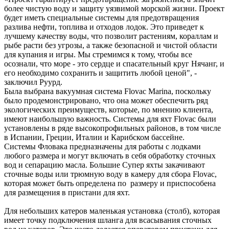
более чистую воду и защиту уязвимой морской жизни. Проект
будет иметь специальные системы для предотвращения
разлива нефти, топлива и отходов лодок. Это приведет к
лучшему качеству воды, что позволит растениям, кораллам и
рыбе расти без угрозы, а также безопасной и чистой области
для купания и игры. Мы стремимся к тому, чтобы все
осознали, что море - это сердце и спасательный круг Нячанг, и
его необходимо сохранить и защитить любой ценой", -
заключил Руурд.
Была выбрана вакуумная система Flovac Marina, поскольку
было продемонстрировано, что она может обеспечить ряд
экологических преимуществ, которые, по мнению клиента,
имеют наибольшую важность. Системы для яхт Flovac были
установлены в ряде высокопрофильных районов, в том числе
в Испании, Греции, Италии и Карибском бассейне.
Системы Фловака предназначены для работы с лодками
любого размера и могут включать в себя обработку сточных
вод и сепарацию масла. Большие Супер яхты закачивают
сточные воды или трюмную воду в камеру для сбора Flovac,
которая может быть определена по размеру и приспособена
для размещения в пристани для яхт.
Для небольших катеров маленькая установка (столб), которая
имеет точку подключения шланга для всасывания сточных