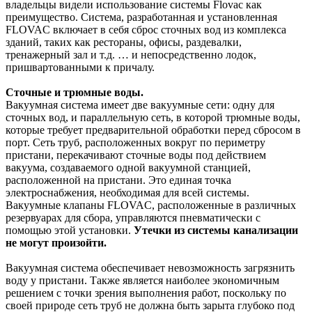
владельцы видели использование системы Flovac как
преимущество. Система, разработанная и установленная
FLOVAC включает в себя сброс сточных вод из комплекса
зданий, таких как рестораны, офисы, раздевалки,
тренажерный зал и т.д. … и непосредственно лодок,
пришвартованными к причалу.
Сточные и трюмные воды.
Вакуумная система имеет две вакуумные сети: одну для
сточных вод, и параллельную сеть, в которой трюмные воды,
которые требует предварительной обработки перед сбросом в
порт. Сеть труб, расположенных вокруг по периметру
пристани, перекачивают сточные воды под действием
вакуума, создаваемого одной вакуумной станцией,
расположенной на пристани. Это единая точка
электроснабжения, необходимая для всей системы.
Вакуумные клапаны FLOVAC, расположенные в различных
резервуарах для сбора, управляются пневматически с
помощью этой установки.
Утечки из системы канализации
не могут произойти.
Вакуумная система обеспечивает невозможность загрязнить
воду у пристани. Также является наиболее экономичным
решением с точки зрения выполнения работ, поскольку по
своей природе сеть труб не должна быть зарыта глубоко под