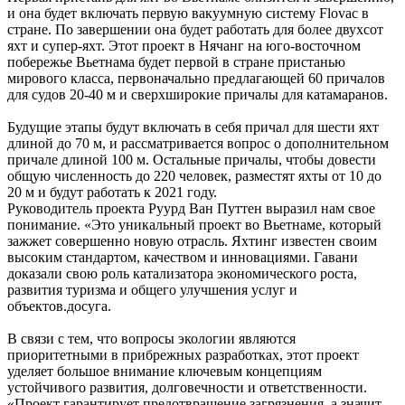
и она будет включать первую вакуумную систему Flovac в
стране. По завершении она будет работать для более двухсот
яхт и супер-яхт. Этот проект в Нячанг на юго-восточном
побережье Вьетнама будет первой в стране пристанью
мирового класса, первоначально предлагающей 60 причалов
для судов 20-40 м и сверхширокие причалы для катамаранов.
Будущие этапы будут включать в себя причал для шести яхт
длиной до 70 м, и рассматривается вопрос о дополнительном
причале длиной 100 м. Остальные причалы, чтобы довести
общую численность до 220 человек, разместят яхты от 10 до
20 м и будут работать к 2021 году.
Руководитель проекта Руурд Ван Путтен выразил нам свое
понимание. «Это уникальный проект во Вьетнаме, который
зажжет совершенно новую отрасль. Яхтинг известен своим
высоким стандартом, качеством и инновациями. Гавани
доказали свою роль катализатора экономического роста,
развития туризма и общего улучшения услуг и
объектов.досуга.
В связи с тем, что вопросы экологии являются
приоритетными в прибрежных разработках, этот проект
уделяет большое внимание ключевым концепциям
устойчивого развития, долговечности и ответственности.
«Проект гарантирует предотвращение загрязнения, а значит