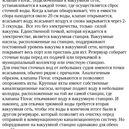
Клапан Flovac, подключенный к вакуумной сети,
устанавливается в каждой точке, где осуществляется сброс
сточной воды. Когда клапан обнаруживает, что в емкости
сбора находится около 20 см воды, клапан открывается,
всасывает воду, всасывает воздух и снова закрывается через 2-
3 секунды. Все это без электричества, только силой
вакуума. Единственной точкой, которая нуждается в
электричестве, является вакуумная станция. Вакуумные
насосы, расположенные на станции, поддерживают
постоянный уровень вакуума в вакуумной сети, которая
покрывает весь порт или пристань для яхт. Резервуар собирает
сточные воды перед их подачей или перекачкой в
муниципальный коллектор или очистную станцию.
Для очистки сточных вод от небольших судов имеются точки
всасывания, обычно рядом с причалом. Аналогичным
образом, клапаны Flovac открываются и позволяют
опорожнять яхты. Крупные яхты имеют собственные
канализационные насосы, которые подают воду в небольшие
колодцы, расположенные на той же самой станции, где
клапаны Flovac откачивают воду в вакуумную станцию. И
наконец, для откачки трюмной воды требуется вторая
вакуумная сеть, чтобы эти воды в конечном итоге были в
другом резервуаре, который позволяет их очистку перед
отправкой в коммунационную канализационную систему. Но
оборудование на вакуумной станции одинаково для обеих